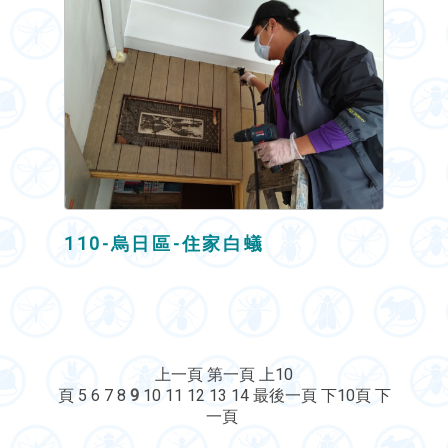
110-烏日區-住家白蟻
上一頁
第一頁
上10
頁
5
6
7
8
9
10
11
12
13
14
最後一頁
下10頁
下
一頁