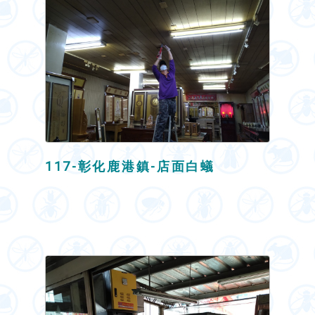
117-彰化鹿港鎮-店面白蟻