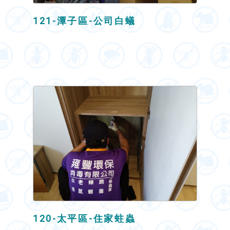
121-潭子區-公司白蟻
120-太平區-住家蛀蟲