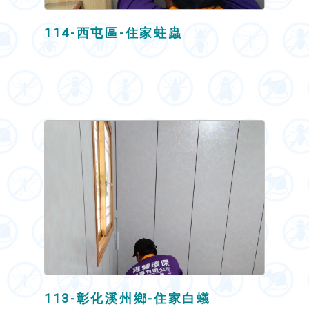
114-西屯區-住家蛀蟲
113-彰化溪州鄉-住家白蟻