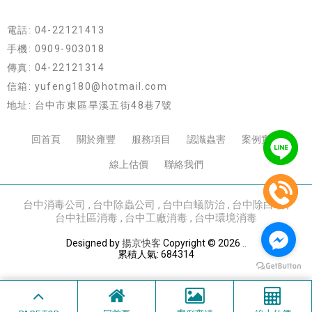
電話: 04-22121413
手機: 0909-903018
傳真: 04-22121314
信箱: yufeng180@hotmail.com
地址: 台中市東區旱溪五街48巷7號
回首頁
關於雍豐
服務項目
認識蟲害
案例實績
線上估價
聯絡我們
台中消毒公司
台中除蟲公司
台中白蟻防治
台中除白蟻
台中社區消毒
台中工廠消毒
台中環境消毒
Designed by
揚京快客
Copyright © 2026
..
累積人氣: 684314