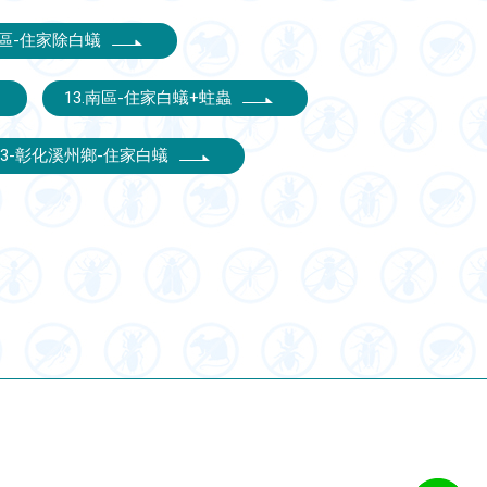
北區-住家除白蟻
13.南區-住家白蟻+蛀蟲
13-彰化溪州鄉-住家白蟻