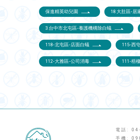
保進精英幼兒園
18.大肚區-
3.台中市北屯區-養護機構除白蟻
118-北屯區-店面白蟻
115-
112-大雅區-公司消毒
111-
電話: 04
手機: 09