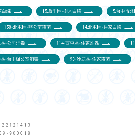
居家白蟻
15.后里區-樹木白蟻
5.台中市
158-北屯區-辦公室殺菌
14.北屯區-住家白蟻
西屯區-公司消毒
114-西屯區-住家蛀蟲
1
梧棲區-台中辦公室消毒
93-沙鹿區-住家殺菌
-22121413
09-903018