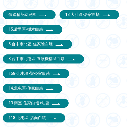
保進精英幼兒園
18.大肚區-居家白蟻
15.后里區-樹木白蟻
5.台中市北區-住家除白蟻
3.台中市北屯區-養護機構除白蟻
158-北屯區-辦公室殺菌
14.北屯區-住家白蟻
13.南區-住家白蟻+蛀蟲
118-北屯區-店面白蟻