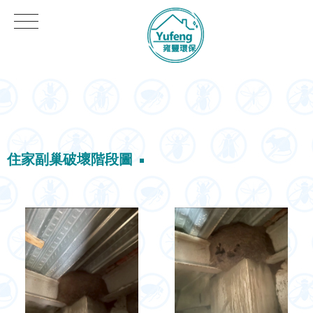
住家副巢破壞階段圖