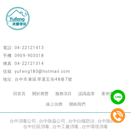
電話: 04-22121413
手機: 0909-903018
傳真: 04-22121314
信箱: yufeng180@hotmail.com
地址: 台中市東區旱溪五街48巷7號
回首頁
關於雍豐
服務項目
認識蟲害
案例實績
線上估價
聯絡我們
台中消毒公司
台中除蟲公司
台中白蟻防治
台中除白蟻
台中社區消毒
台中工廠消毒
台中環境消毒