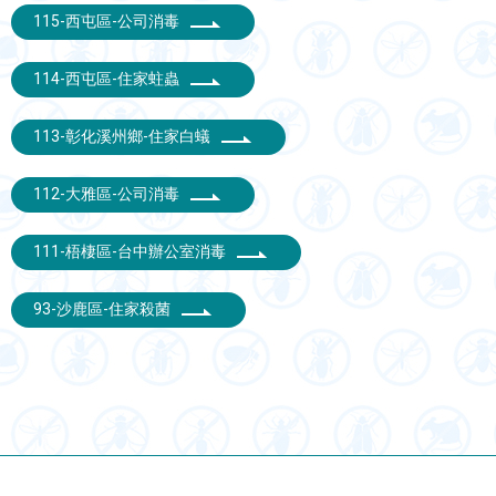
115-西屯區-公司消毒
114-西屯區-住家蛀蟲
113-彰化溪州鄉-住家白蟻
112-大雅區-公司消毒
111-梧棲區-台中辦公室消毒
93-沙鹿區-住家殺菌