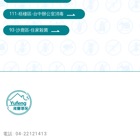
111-梧棲區-台中辦公室消毒
93-沙鹿區-住家殺菌
電話: 04-22121413