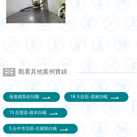
觀看其他案例實績
保進精英幼兒園
18.大肚區-居家白蟻
15.后里區-樹木白蟻
5.台中市北區-住家除白蟻