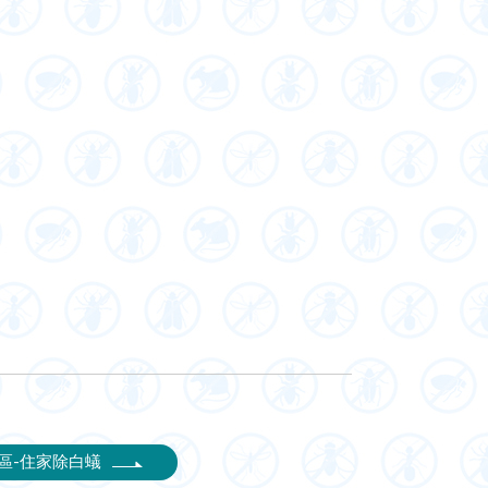
北區-住家除白蟻