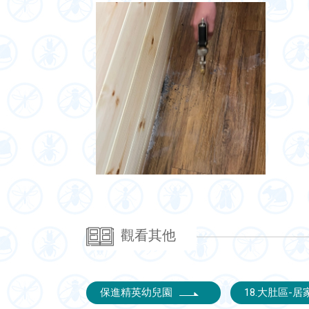
觀看其他
保進精英幼兒園
18.大肚區-