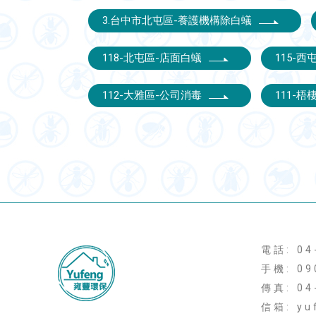
3.台中市北屯區-養護機構除白蟻
118-北屯區-店面白蟻
115-
112-大雅區-公司消毒
111-
電話: 04
手機: 09
傳真: 04
信箱: yu