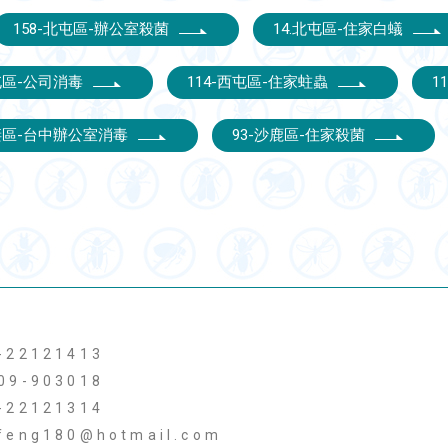
158-北屯區-辦公室殺菌
14.北屯區-住家白蟻
西屯區-公司消毒
114-西屯區-住家蛀蟲
1
梧棲區-台中辦公室消毒
93-沙鹿區-住家殺菌
-22121413
09-903018
-22121314
feng180@hotmail.com