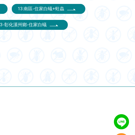
13.南區-住家白蟻+蛀蟲
13-彰化溪州鄉-住家白蟻