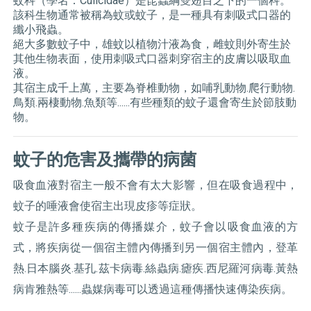
蚊科（學名：Culicidae）是昆蟲綱雙翅目之下的一個科。
該科生物通常被稱為蚊或蚊子，是一種具有刺吸式口器的
纖小飛蟲。
絕大多數蚊子中，雄蚊以植物汁液為食，雌蚊則外寄生於
其他生物表面，使用刺吸式口器刺穿宿主的皮膚以吸取血
液。
其宿主成千上萬，主要為脊椎動物，如哺乳動物.爬行動物.
鳥類.兩棲動物.魚類等......有些種類的蚊子還會寄生於節肢動
物。
蚊子的危害及攜帶的病菌
吸食血液對宿主一般不會有太大影響，但在吸食過程中，
蚊子的唾液會使宿主出現皮疹等症狀。
蚊子是許多種疾病的傳播媒介，蚊子會以吸食血液的方
式，將疾病從一個宿主體內傳播到另一個宿主體內，登革
熱.日本腦炎.基孔.茲卡病毒.絲蟲病.瘧疾.西尼羅河病毒.黃熱
病肯雅熱等......蟲媒病毒可以透過這種傳播快速傳染疾病。