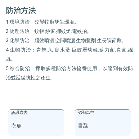
防治方法
1.環境防治：改變蚊蟲孳生環境。
2.物理防治：蚊帳.紗窗.捕蚊燈.電蚊拍。
3.化學防治：殘效噴灑.空間噴灑.生物製劑.生長調節劑。
4.生物防治：青蛙.魚.劍水蚤.巨蚊屬幼蟲.蘇力菌.真菌.線
蟲。
5.綜合防治：採取多種防治方法輪番使用，以達到有效防
治並延緩抗性之產生。
認識蟲害
認識蟲害
衣魚
書蝨